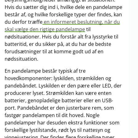
Hvis du sætter dig ind i, hvilke dele en pandelampe
består af, og hvilke forskellige typer der findes, kan
du derfor træffe
en informeret beslutning, når du
skal vælge den rigtige pandelampe
til
nødsituationer. Hvis du forstår alt fra lysstyrke til
batteritid, er du sikker på, at du har de bedste
forudsætninger til at komme godt ud af en
nødssituation.
En pandelampe består typisk af tre
hovedkomponenter: lyskilden, strømkilden og
pandebåndet. Lyskilden er den pære eller LED, der
producerer lyset. Strømkilden kan være enten
batterier, genopladelige batterier eller en USB-
port. Pandebåndet er den justerbare rem, som
fastgør pandelampen til dit hoved. Nogle
pandelamper har desuden ekstra funktioner som
forskellige lystilstande, rødt lys til nattesyn og
vippejustering. Der findes flere forskellige typer