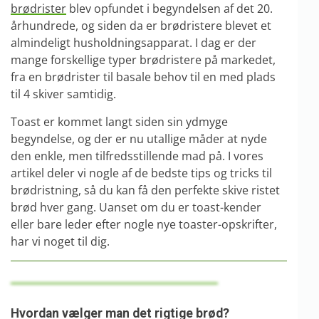
brødrister
blev opfundet i begyndelsen af det 20.
århundrede, og siden da er brødristere blevet et
almindeligt husholdningsapparat. I dag er der
mange forskellige typer brødristere på markedet,
fra en brødrister til basale behov til en med plads
til 4 skiver samtidig.
Toast er kommet langt siden sin ydmyge
begyndelse, og der er nu utallige måder at nyde
den enkle, men tilfredsstillende mad på. I vores
artikel deler vi nogle af de bedste tips og tricks til
brødristning, så du kan få den perfekte skive ristet
brød hver gang. Uanset om du er toast-kender
eller bare leder efter nogle nye toaster-opskrifter,
har vi noget til dig.
Hvordan vælger man det rigtige brød?