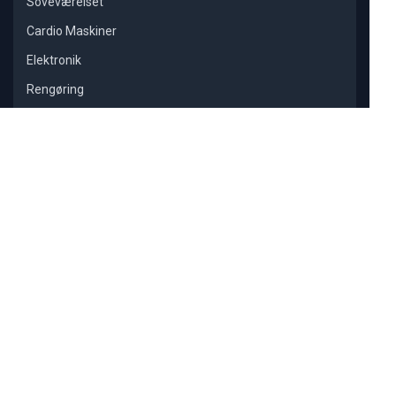
Soveværelset
Cardio Maskiner
Elektronik
Rengøring
Restitution
POPULÆRE ARTIKLER
Bedste massageapparat 2025?
Bedste støvsuger 2025?
Bedste stegepande 2025?
Bedste infrarødt saunatæppe i anmeldelser
© 2026 Gnostis Aps | Dam Holme 16, 3660 Stenløse |
CVR: 45864871