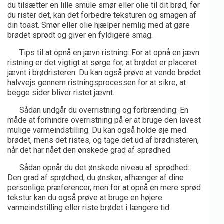
du tilsætter en lille smule smør eller olie til dit brød, før
du rister det, kan det forbedre teksturen og smagen af
din toast. Smør eller olie hjælper nemlig med at gøre
brødet sprødt og giver en fyldigere smag.
Tips til at opnå en jævn ristning: For at opnå en jævn
ristning er det vigtigt at sørge for, at brødet er placeret
jævnt i brødristeren. Du kan også prøve at vende brødet
halvvejs gennem ristningsprocessen for at sikre, at
begge sider bliver ristet jævnt.
Sådan undgår du overristning og forbrænding: En
måde at forhindre overristning på er at bruge den lavest
mulige varmeindstilling. Du kan også holde øje med
brødet, mens det ristes, og tage det ud af brødristeren,
når det har nået den ønskede grad af sprødhed.
Sådan opnår du det ønskede niveau af sprødhed:
Den grad af sprødhed, du ønsker, afhænger af dine
personlige præferencer, men for at opnå en mere sprød
tekstur kan du også prøve at bruge en højere
varmeindstilling eller riste brødet i længere tid.