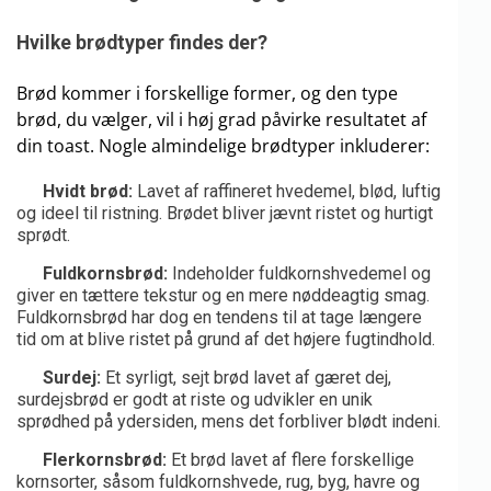
Hvilke brødtyper findes der?
Brød kommer i forskellige former, og den type
brød, du vælger, vil i høj grad påvirke resultatet af
din toast. Nogle almindelige brødtyper inkluderer:
Hvidt brød:
Lavet af raffineret hvedemel, blød, luftig
og ideel til ristning. Brødet bliver jævnt ristet og hurtigt
sprødt.
Fuldkornsbrød:
Indeholder fuldkornshvedemel og
giver en tættere tekstur og en mere nøddeagtig smag.
Fuldkornsbrød har dog en tendens til at tage længere
tid om at blive ristet på grund af det højere fugtindhold.
Surdej:
Et syrligt, sejt brød lavet af gæret dej,
surdejsbrød er godt at riste og udvikler en unik
sprødhed på ydersiden, mens det forbliver blødt indeni.
Flerkornsbrød:
Et brød lavet af flere forskellige
kornsorter, såsom fuldkornshvede, rug, byg, havre og