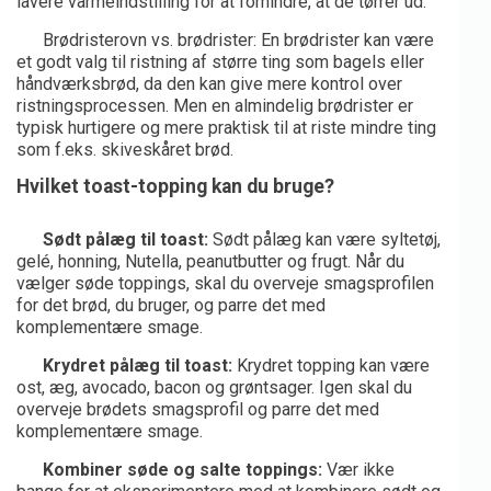
lavere varmeindstilling for at forhindre, at de tørrer ud.
Brødristerovn vs. brødrister: En brødrister kan være
et godt valg til ristning af større ting som bagels eller
håndværksbrød, da den kan give mere kontrol over
ristningsprocessen. Men en almindelig brødrister er
typisk hurtigere og mere praktisk til at riste mindre ting
som f.eks. skiveskåret brød.
Hvilket toast-topping kan du bruge?
Sødt pålæg til toast:
Sødt pålæg kan være syltetøj,
gelé, honning, Nutella, peanutbutter og frugt. Når du
vælger søde toppings, skal du overveje smagsprofilen
for det brød, du bruger, og parre det med
komplementære smage.
Krydret pålæg til toast:
Krydret topping kan være
ost, æg, avocado, bacon og grøntsager. Igen skal du
overveje brødets smagsprofil og parre det med
komplementære smage.
Kombiner søde og salte toppings:
Vær ikke