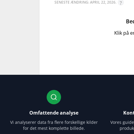
SENESTE ÆNDRING: APRIL 22, 2026.
Be
Klik på 
Omfattende analyse
Kont
Vi analyserer data fra flere forskellige kilder
Vores guid
for det mest komplette billede.
produk