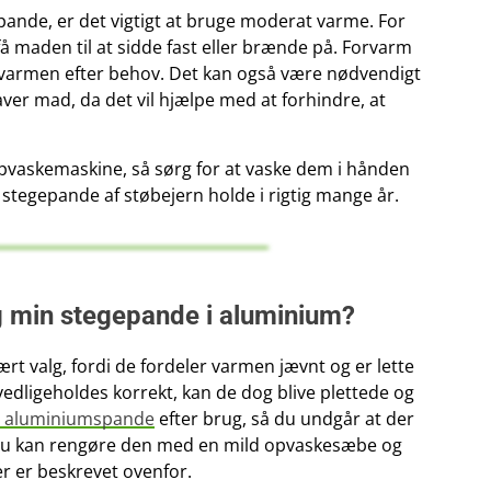
ande, er det vigtigt at bruge moderat varme. For
 maden til at sidde fast eller brænde på. Forvarm
 varmen efter behov. Det kan også være nødvendigt
 laver mad, da det vil hjælpe med at forhindre, at
opvaskemaskine, så sørg for at vaske dem i hånden
n stegepande af støbejern holde i rigtig mange år.
g min stegepande i aluminium?
t valg, fordi de fordeler varmen jævnt og er lette
vedligeholdes korrekt, kan de dog blive plettede og
din aluminiumspande
efter brug, så du undgår at der
 Du kan rengøre den med en mild opvaskesæbe og
er er beskrevet ovenfor.