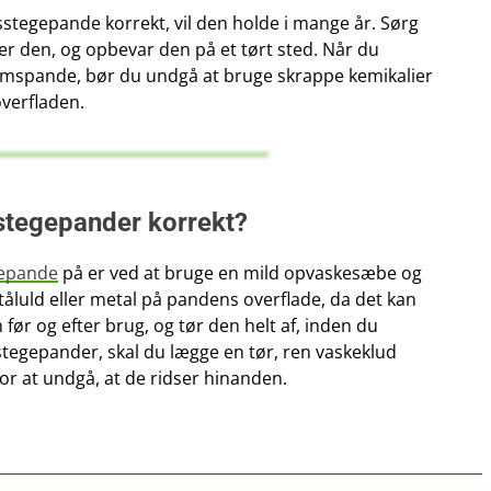
stegepande korrekt, vil den holde i mange år. Sørg
ger den, og opbevar den på et tørt sted. Når du
umspande, bør du undgå at bruge skrappe kemikalier
overfladen.
stegepander korrekt?
epande
på er ved at bruge en mild opvaskesæbe og
åluld eller metal på pandens overflade, da det kan
ør og efter brug, og tør den helt af, inden du
stegepander, skal du lægge en tør, ren vaskeklud
or at undgå, at de ridser hinanden.