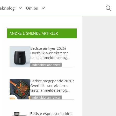
eknologi
Om os
ANDRE LIGNENDE ARTIKLER
Højttalere
Espressomaskine
Alle el-køretøjer
r
Til hovedet
Høretelefoner
Tilbehør til el-
Bedste airfryer 2026?
Kaffemaskine
køretøjer
Til kroppen
Overblik over eksterne
tests, anmeldelser og
TIlbehør
research
Indeholder annoncer
Bedste stegepande 2026?
Overblik over eksterne
tests, anmeldelser og
research
Indeholder annoncer
Bedste espressomaskine