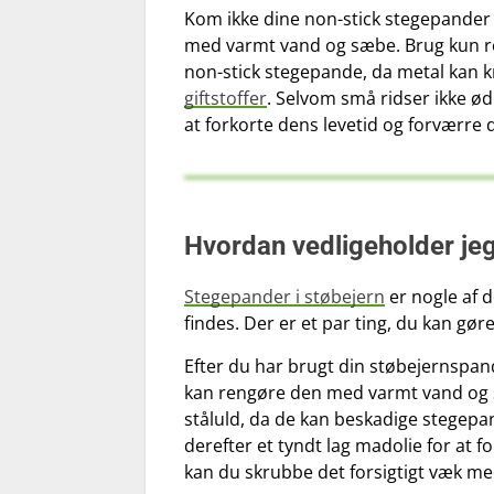
Kom ikke dine non-stick stegepander
med varmt vand og sæbe. Brug kun red
non-stick stegepande, da metal kan 
giftstoffer
. Selvom små ridser ikke ø
at forkorte dens levetid og forværre 
Hvordan vedligeholder je
Stegepander i støbejern
er nogle af 
findes. Der er et par ting, du kan gø
Efter du har brugt din støbejernspan
kan rengøre den med varmt vand og s
ståluld, da de kan beskadige stegepa
derefter et tyndt lag madolie for at f
kan du skrubbe det forsigtigt væk med