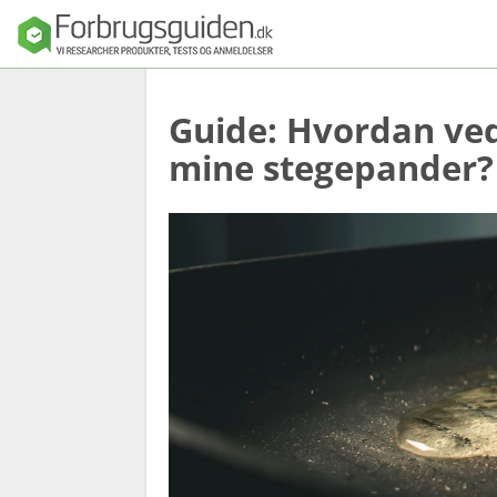
Guide: Hvordan ved
Seng
mine stegepander?
Madras
Dyner, puder o
sengetøj
Sengeforhandl
e