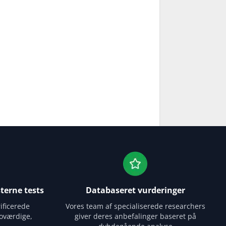
terne tests
Databaseret vurderinger
ificerede
Vores team af specialiserede researchers
oværdige,
giver deres anbefalinger baseret på