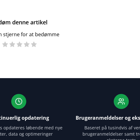
døm denne artikel
en stjerne for at bedømme
inuerlig opdatering
Brugeranmeldelser og eks
es opdateres løbende med nye
Baseret på tusindvis af ver
ter, data og optimeringer
brugeranmeldelser samt tr