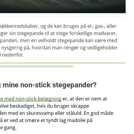
økkenredskaber, og de kan bruges på el-, gas-, eller
er sin stegepande til at stege forskellige madvarer,
f panden, men en velholdt stegepande kan være med
u er nysgerrig på, hvordan man rengør og vedligeholder
d nedenfor.
g mine non-stick stegepander?
de med non-stick-belægning
er, at den er nem at
live beskadiget, hvis du bruger skrappe
den med en skuresvamp eller ståluld. En god måde
å er ved at smøre et tyndt lag madolie på
te gang.