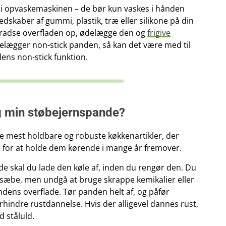
 i opvaskemaskinen – de bør kun vaskes i hånden
skaber af gummi, plastik, træ eller silikone på din
kradse overfladen op, ødelægge den og
frigive
delægger non-stick panden, så kan det være med til
dens non-stick funktion.
g min støbejernspande?
de mest holdbare og robuste køkkenartikler, der
re for at holde dem kørende i mange år fremover.
de skal du lade den køle af, inden du rengør den. Du
æbe, men undgå at bruge skrappe kemikalier eller
ndens overflade. Tør panden helt af, og påfør
orhindre rustdannelse. Hvis der alligevel dannes rust,
 ståluld.