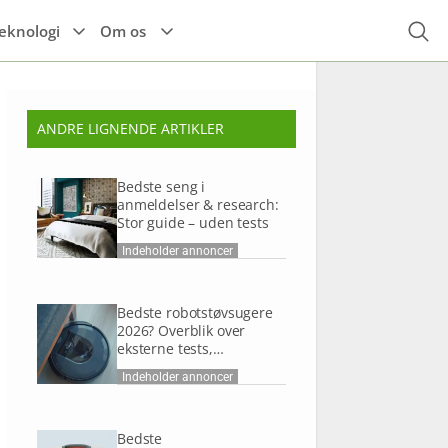
eknologi
Om os
ANDRE LIGNENDE ARTIKLER
Højttalere
Espressomaskine
Alle el-køretøjer
r
Til hovedet
Høretelefoner
Tilbehør til el-
Bedste seng i
Kaffemaskine
køretøjer
Til kroppen
anmeldelser & research:
Stor guide – uden tests
TIlbehør
Indeholder annoncer
Bedste robotstøvsugere
2026? Overblik over
eksterne tests,
anmeldelser og research
Indeholder annoncer
Bedste