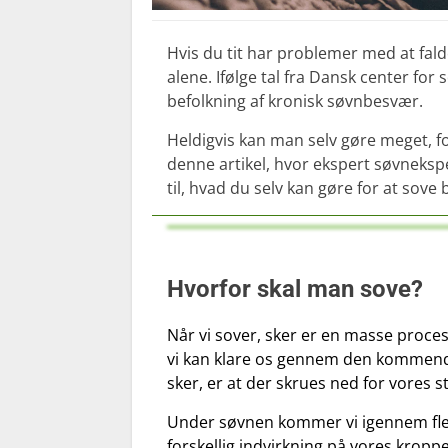
Hvis du tit har problemer med at falde
alene. Ifølge tal fra Dansk center f
befolkning af kronisk søvnbesvær.
Heldigvis kan man selv gøre meget, f
denne artikel, hvor ekspert søvneksp
til, hvad du selv kan gøre for at sove 
Hvorfor skal man sove?
Når vi sover, sker er en masse proces
vi kan klare os gennem den kommende
sker, er at der skrues ned for vores
Under søvnen kommer vi igennem fler
forskellig indvirkning på vores kropp