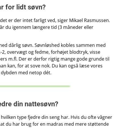
r for lidt søvn?
et er der intet farligt ved, siger Mikael Rasmussen.
når du igennem længere tid (3 måneder eller
.
t med dårlig søvn. Søvnløshed kobles sammen med
, overvægt og fedme, forhøjet blodtryk, visse
ers m.fl. Der er derfor rigtig mange gode grunde til
man kan, for at sove nok. Du kan også læse vores
r i dybden med netop dét.
edre din nattesøvn?
 hvilken type fjedre din seng har. Hvis du ofte vågner
 at du har brug for en madras med mere støttende