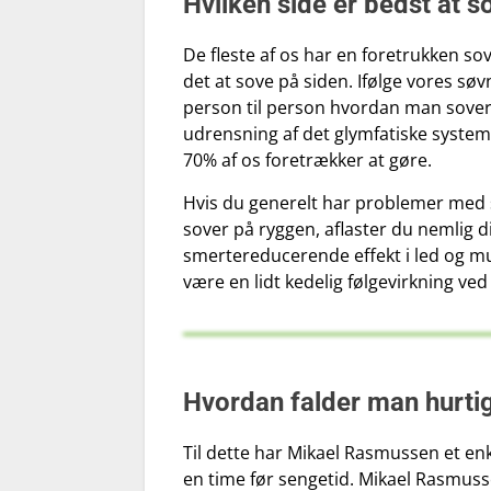
Hvilken side er bedst at s
De fleste af os har en foretrukken so
det at sove på siden. Ifølge vores sø
person til person hvordan man sover b
udrensning af det glymfatiske system i
70% af os foretrækker at gøre.
Hvis du generelt har problemer med s
sover på ryggen, aflaster du nemlig d
smertereducerende effekt i led og m
være en lidt kedelig følgevirkning ve
Hvordan falder man hurtig
Til dette har Mikael Rasmussen et en
en time før sengetid. Mikael Rasmusse