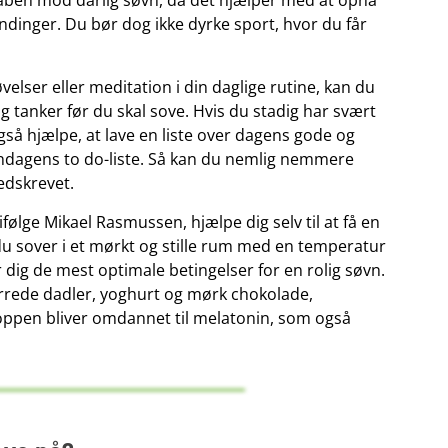
e våben mod dårlig søvn, da det hjælper med at opnå
ndinger. Du bør dog ikke dyrke sport, hvor du får
lser eller meditation i din daglige rutine, kan du
og tanker før du skal sove. Hvis du stadig har svært
gså hjælpe, at lave en liste over dagens gode og
endagens to do-liste. Så kan du nemlig nemmere
nedskrevet.
, ifølge Mikael Rasmussen, hjælpe dig selv til at få en
 du sover i et mørkt og stille rum med en temperatur
 dig de mest optimale betingelser for en rolig søvn.
rede dadler, yoghurt og mørk chokolade,
kroppen bliver omdannet til melatonin, som også