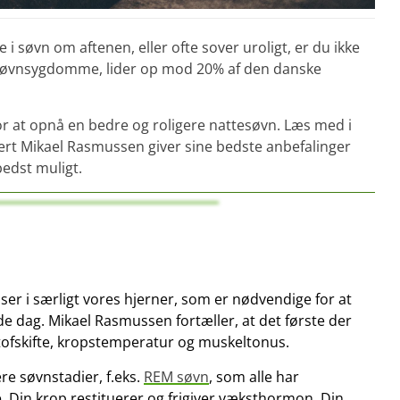
 i søvn om aftenen, eller ofte sover uroligt, er du ikke
or søvnsygdomme, lider op mod 20% af den danske
or at opnå en bedre og roligere nattesøvn. Læs med i
ert Mikael Rasmussen giver sine bedste anbefalinger
bedst muligt.
ser i særligt vores hjerner, som er nødvendige for at
 dag. Mikael Rasmussen fortæller, at det første der
 stofskifte, kropstemperatur og muskeltonus.
e søvnstadier, f.eks.
REM søvn
, som alle har
e. Din krop restituerer og frigiver væksthormon. Din