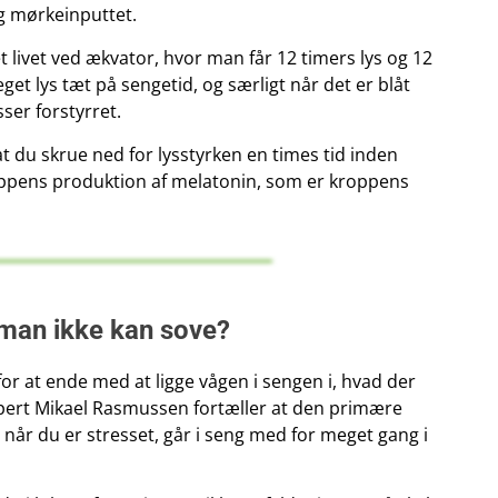
 og mørkeinputtet.
 livet ved ækvator, hvor man får 12 timers lys og 12
get lys tæt på sengetid, og særligt når det er blåt
sser forstyrret.
t du skrue ned for lysstyrken en times tid inden
oppens produktion af melatonin, som er kroppens
 man ikke kan sove?
for at ende med at ligge vågen i sengen i, hvad der
pert Mikael Rasmussen fortæller at den primære
, når du er stresset, går i seng med for meget gang i