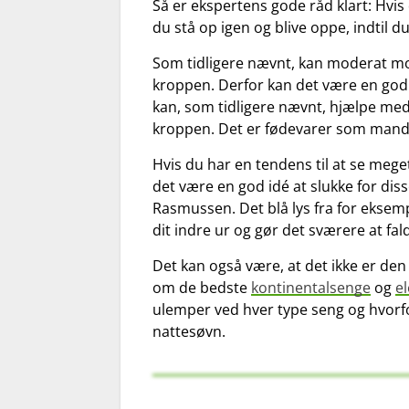
Så er ekspertens gode råd klart: Hvis d
du stå op igen og blive oppe, indtil d
Som tidligere nævnt, kan moderat moti
kroppen. Derfor kan det være en god i
kan, som tidligere nævnt, hjælpe m
kroppen. Det er fødevarer som mandl
Hvis du har en tendens til at se meg
det være en god idé at slukke for diss
Rasmussen. Det blå lys fra for ekse
dit indre ur og gør det sværere at fald
Det kan også være, at det ikke er den
om de bedste
kontinentalsenge
og
e
ulemper ved hver type seng og hvorf
nattesøvn.