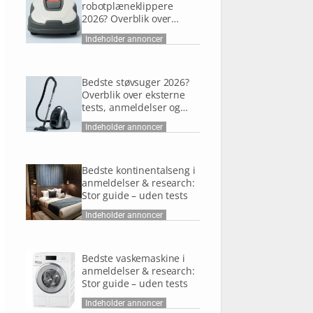
robotplæneklippere
2026? Overblik over
eksterne tests,
Indeholder annoncer
anmeldelser og research
Bedste støvsuger 2026?
Overblik over eksterne
tests, anmeldelser og
research
Indeholder annoncer
Bedste kontinentalseng i
anmeldelser & research:
Stor guide – uden tests
Indeholder annoncer
Bedste vaskemaskine i
anmeldelser & research:
Stor guide – uden tests
Indeholder annoncer