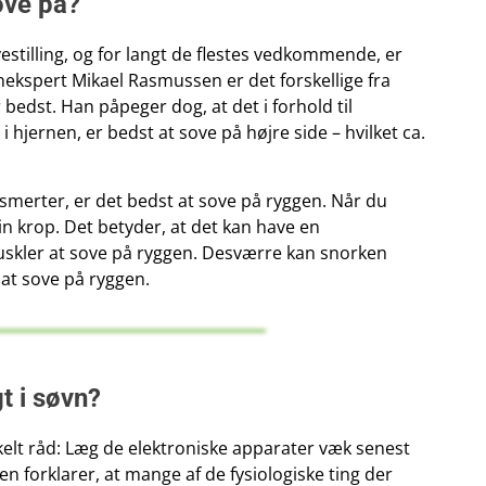
ove på?
vestilling, og for langt de flestes vedkommende, er
vnekspert Mikael Rasmussen er det forskellige fra
edst. Han påpeger dog, at det i forhold til
 hjernen, er bedst at sove på højre side – hvilket ca.
merter, er det bedst at sove på ryggen. Når du
in krop. Det betyder, at det kan have en
uskler at sove på ryggen. Desværre kan snorken
d at sove på ryggen.
t i søvn?
kelt råd: Læg de elektroniske apparater væk senest
n forklarer, at mange af de fysiologiske ting der