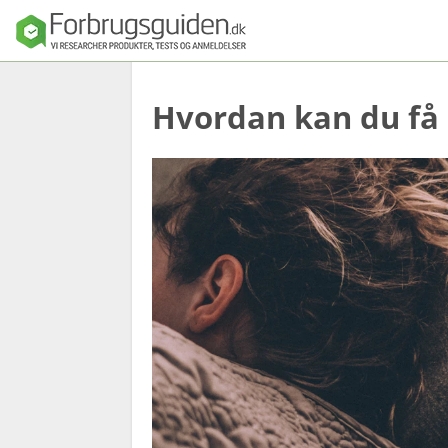
Hvordan kan du få
Seng
Madras
Dyner, puder o
sengetøj
Sengeforhandl
e