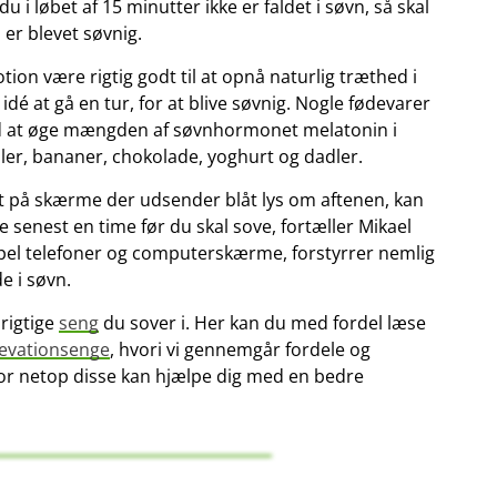
u i løbet af 15 minutter ikke er faldet i søvn, så skal
u er blevet søvnig.
on være rigtig godt til at opnå naturlig træthed i
dé at gå en tur, for at blive søvnig. Nogle fødevarer
ed at øge mængden af søvnhormonet melatonin i
er, bananer, chokolade, yoghurt og dadler.
et på skærme der udsender blåt lys om aftenen, kan
e senest en time før du skal sove, fortæller Mikael
mpel telefoner og computerskærme, forstyrrer nemlig
e i søvn.
 rigtige
seng
du sover i. Her kan du med fordel læse
levationsenge
, hvori vi gennemgår fordele og
or netop disse kan hjælpe dig med en bedre