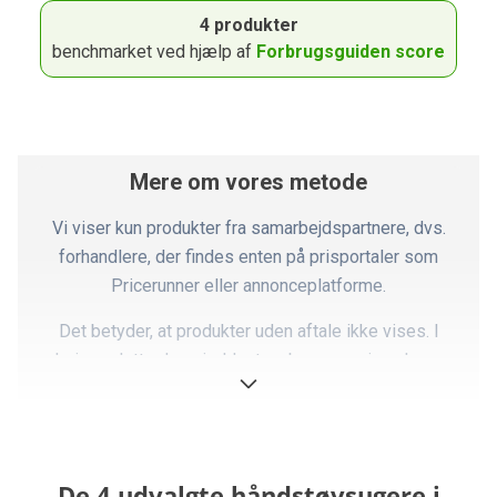
4 produkter
benchmarket ved hjælp af
Forbrugsguiden score
Mere om vores metode
Vi viser kun produkter fra samarbejdspartnere, dvs.
forhandlere, der findes enten på prisportaler som
Pricerunner eller annonceplatforme.
Det betyder, at produkter uden aftale ikke vises. I
praksis er dette dog sjældent en begrænsning, da vores
partnere dækker langt størstedelen af markedet.
Ovennævnte faktorer er opsummeret i det, vi kalder en
Forbrugsguiden-score, som er summen af pointene i
De 4 udvalgte håndstøvsugere i
forhold til produktets pris. Dette giver en kvantitativ