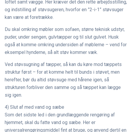
loftet samt vægge. Her kræver det den rette arbejdsstilling,
og indstilling af støvsugeren, hvorfor en ”2-i-1” støvsuger
kan være at foretrække.
Du skal omkring møbler som sofaen, større teknisk udstyr,
puder, under sengen, gulvtæpper og til slut gulvet. Husk
også at komme omkring undersiden af møblerne – vend for
eksempel hynderne, så alt støv kommer væk.
Ved støvsugning af tæpper, så kan du køre mod tæppets
struktur først – for at komme helt til bunds i støvet, men
herefter, bør du altid støvsuge med hårene igen, så
strukturen forbliver den samme og så tæppet kan lægge
sig igen.
4) Slut af med vand og sæbe
Som det sidste led i den grundlæggende rengøring af
hjemmet, skal du fatte vand og sæbe. Her er
universalrengøringsmiddel fint at bruge, og anvend dertil en