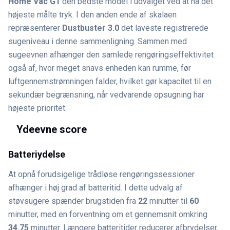
Home Vac G1
den bedste model i udvalget ved at nå det
højeste målte tryk. I den anden ende af skalaen
repræsenterer
Dustbuster 3.0
det laveste registrerede
sugeniveau i denne sammenligning. Sammen med
sugeevnen afhænger den samlede rengøringseffektivitet
også af, hvor meget snavs enheden kan rumme, før
luftgennemstrømningen falder, hvilket gør kapacitet til en
sekundær begrænsning, når vedvarende opsugning har
højeste prioritet.
Ydeevne score
Batteriydelse
At opnå forudsigelige trådløse rengøringssessioner
afhænger i høj grad af batteritid. I dette udvalg af
støvsugere spænder brugstiden fra
22
minutter til
60
minutter, med en forventning om et gennemsnit omkring
34.75
minutter. Længere batteritider reducerer afbrydelser