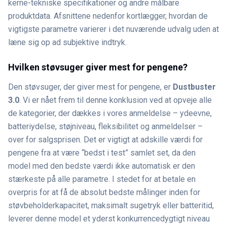
kerne-tekniske specifikationer og andre målbare
produktdata. Afsnittene nedenfor kortlægger, hvordan de
vigtigste parametre varierer i det nuværende udvalg uden at
læne sig op ad subjektive indtryk.
Hvilken støvsuger giver mest for pengene?
Den støvsuger, der giver mest for pengene, er
Dustbuster
3.0
. Vi er nået frem til denne konklusion ved at opveje alle
de kategorier, der dækkes i vores anmeldelse – ydeevne,
batteriydelse, støjniveau, fleksibilitet og anmeldelser –
over for salgsprisen. Det er vigtigt at adskille værdi for
pengene fra at være “bedst i test” samlet set, da den
model med den bedste værdi ikke automatisk er den
stærkeste på alle parametre. I stedet for at betale en
overpris for at få de absolut bedste målinger inden for
støvbeholderkapacitet, maksimalt sugetryk eller batteritid,
leverer denne model et yderst konkurrencedygtigt niveau