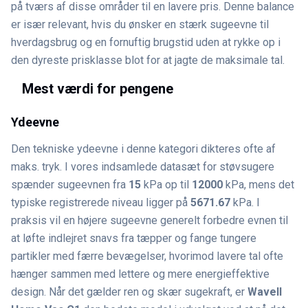
på tværs af disse områder til en lavere pris. Denne balance
er især relevant, hvis du ønsker en stærk sugeevne til
hverdagsbrug og en fornuftig brugstid uden at rykke op i
den dyreste prisklasse blot for at jagte de maksimale tal.
Mest værdi for pengene
Ydeevne
Den tekniske ydeevne i denne kategori dikteres ofte af
maks. tryk. I vores indsamlede datasæt for støvsugere
spænder sugeevnen fra
15
kPa op til
12000
kPa, mens det
typiske registrerede niveau ligger på
5671.67
kPa. I
praksis vil en højere sugeevne generelt forbedre evnen til
at løfte indlejret snavs fra tæpper og fange tungere
partikler med færre bevægelser, hvorimod lavere tal ofte
hænger sammen med lettere og mere energieffektive
design. Når det gælder ren og skær sugekraft, er
Wavell