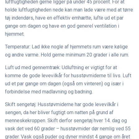
luftfugtigheden gerne ligger på under 45 procent. For at
holde luftfugtigheden nede kan man lade være med at tørre
tøj indendørs, have en effektiv emhætte, lufte ud et par
gange om dagen og have en god generel ventilation i
hjemmet.
Temperatur: Lad ikke nogle af hjemmets rum være kølige
og andre varme. Hold gerne minimum 20 grader i alle rum.
Luft ud med gennemtræk: Udluftning er vigtigt for at
komme de gode levevilkår for husstøvmiderne til livs. Luft
ud et par gange om dagen (også om vinteren) og især i
forbindelse med madlavning og badning.
Skift sengetøj: Husstøvmiderne har gode levevilkår i
sengen, da her bliver fugtigt om natten på grund af
menneskekroppen. Skift derfor sengetøj hver 14. dag og
vask det ved 60 grader – husstøvmider dør nemlig ved 55
grader. Vask også puder og dyner mindst 4 gange om året