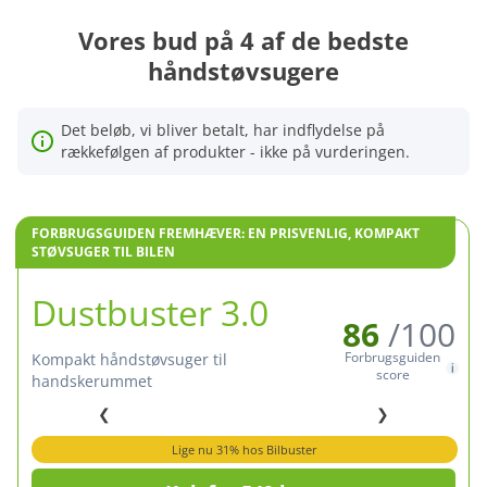
Vores bud på 4 af de bedste
håndstøvsugere
Det beløb, vi bliver betalt, har indflydelse på
rækkefølgen af produkter - ikke på vurderingen.
FORBRUGSGUIDEN FREMHÆVER: EN PRISVENLIG, KOMPAKT
STØVSUGER TIL BILEN
Dustbuster 3.0
86
/100
Forbrugsguiden
kompakt håndstøvsuger til
score
handskerummet
❮
❯
Lige nu 31% hos Bilbuster