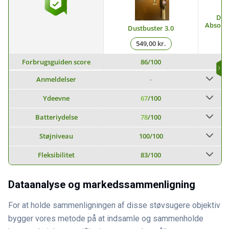
Dys
Absolut
Dustbuster 3.0
549,00 kr.
Forbrugsguiden score
86
/100
Anmeldelser
-
Ydeevne
67
/100
Batteriydelse
78
/100
Støjniveau
100
/100
Fleksibilitet
83
/100
Dataanalyse og markedssammenligning
For at holde sammenligningen af disse støvsugere objektiv
bygger vores metode på at indsamle og sammenholde