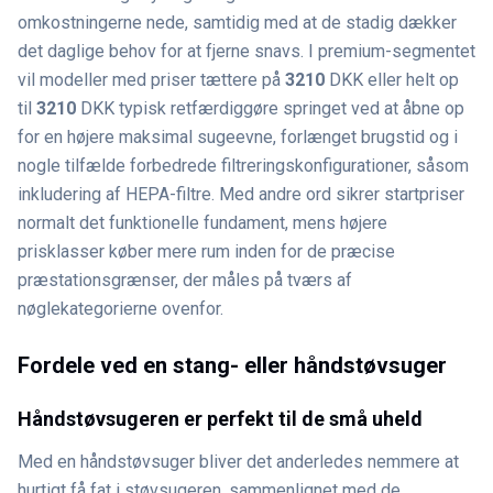
omkostningerne nede, samtidig med at de stadig dækker
det daglige behov for at fjerne snavs. I premium-segmentet
vil modeller med priser tættere på
3210
DKK eller helt op
til
3210
DKK typisk retfærdiggøre springet ved at åbne op
for en højere maksimal sugeevne, forlænget brugstid og i
nogle tilfælde forbedrede filtreringskonfigurationer, såsom
inkludering af HEPA-filtre. Med andre ord sikrer startpriser
normalt det funktionelle fundament, mens højere
prisklasser køber mere rum inden for de præcise
præstationsgrænser, der måles på tværs af
nøglekategorierne ovenfor.
Fordele ved en stang- eller håndstøvsuger
Håndstøvsugeren er perfekt til de små uheld
Med en håndstøvsuger bliver det anderledes nemmere at
hurtigt få fat i støvsugeren, sammenlignet med de