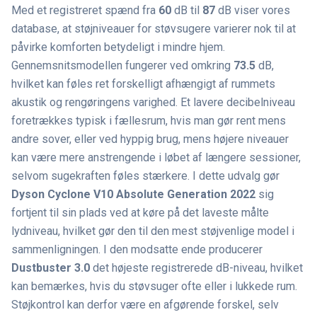
Med et registreret spænd fra
60
dB til
87
dB viser vores
database, at støjniveauer for støvsugere varierer nok til at
påvirke komforten betydeligt i mindre hjem.
Gennemsnitsmodellen fungerer ved omkring
73.5
dB,
hvilket kan føles ret forskelligt afhængigt af rummets
akustik og rengøringens varighed. Et lavere decibelniveau
foretrækkes typisk i fællesrum, hvis man gør rent mens
andre sover, eller ved hyppig brug, mens højere niveauer
kan være mere anstrengende i løbet af længere sessioner,
selvom sugekraften føles stærkere. I dette udvalg gør
Dyson Cyclone V10 Absolute Generation 2022
sig
fortjent til sin plads ved at køre på det laveste målte
lydniveau, hvilket gør den til den mest støjvenlige model i
sammenligningen. I den modsatte ende producerer
Dustbuster 3.0
det højeste registrerede dB-niveau, hvilket
kan bemærkes, hvis du støvsuger ofte eller i lukkede rum.
Støjkontrol kan derfor være en afgørende forskel, selv