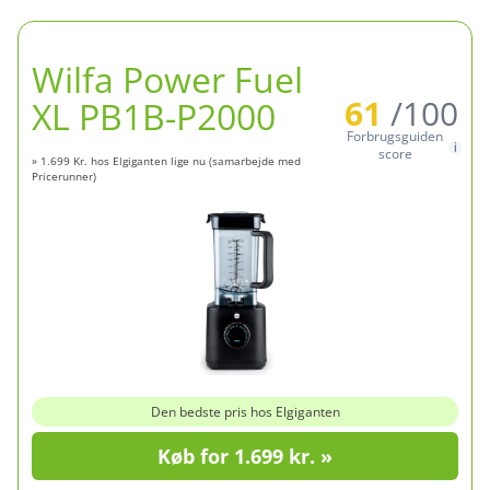
Wilfa Power Fuel
61
/100
XL PB1B-P2000
Forbrugsguiden
score
» 1.699 Kr. hos Elgiganten lige nu (samarbejde med
Pricerunner)
Den bedste pris hos Elgiganten
Køb for 1.699 kr. »