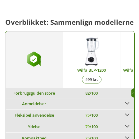
Overblikket: Sammenlign modellerne
Wilfa BLP-1200
Wilfa Es
499 kr.
Forbrugsguiden score
82
/100
Anmeldelser
-
Fleksibel anvendelse
75
/100
Ydelse
79
/100
Kompakthed
75
/100