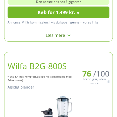
Den bedste pris hos Elgiganten
Køb for 1.499 kr. »
Annonce:
Vi får kommission, hvis du køber igennem vores links
Læs mere
Wilfa B2G-800S
76
/100
» 669 Kr. hos Komplett.dk lige nu (samarbejde med
Forbrugsguiden
Pricerunner)
score
Alsidig blender