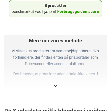
8 produkter
benchmarket ved hjælp af
Forbrugsguiden score
Mere om vores metode
Vi viser kun produkter fra samarbejdspartnere, dvs.
forhandlere, der findes enten på prisportaler som
Pricerunner eller annonceplatforme.
Det betyder, at produkter uden aftale ikke vises. I
praksis er dette dog sjældent en begrænsning, da vores
partnere dækker langt størstedelen af markedet.
Ovennævnte faktorer er opsummeret i det, vi kalder en
Forbrugsguiden-score, som er summen af pointene i
De 8 udvalgte wilfa blendere i guiden:
forhold til produktets pris. Dette giver en kvantitativ